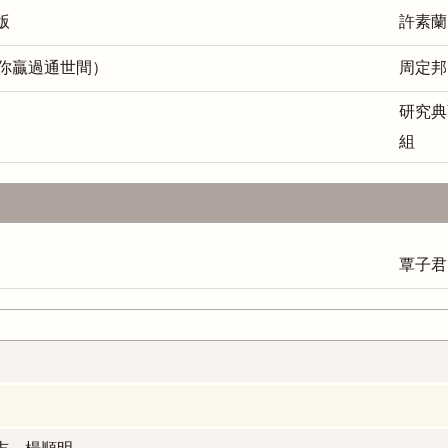
版
許素蘭
》（疼你贏過通世間）
周定邦
研究典
組
覃子君