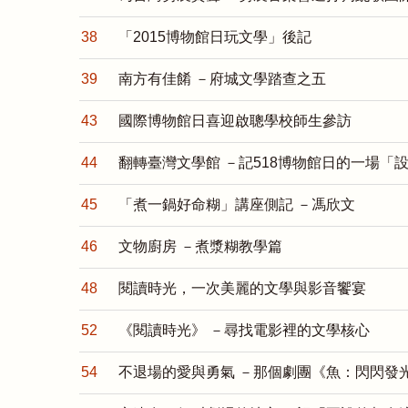
38
「2015博物館日玩文學」後記
39
南方有佳餚 －府城文學踏查之五
43
國際博物館日喜迎啟聰學校師生參訪
44
翻轉臺灣文學館 －記518博物館日的一場「
45
「煮一鍋好命糊」講座側記 －馮欣文
46
文物廚房 －煮漿糊教學篇
48
閱讀時光，一次美麗的文學與影音饗宴
52
《閱讀時光》 －尋找電影裡的文學核心
54
不退場的愛與勇氣 －那個劇團《魚：閃閃發