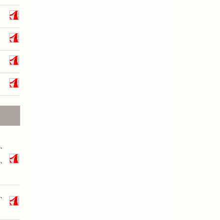
、
、
、