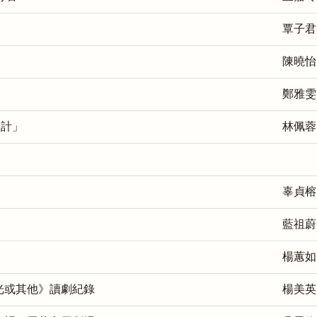
覃子君
陳曉怡
鄭雅雯
設計」
林佩蓉
辜貞榕
藍祖蔚
楊蕙如
光或其他》讀劇紀錄
楊美英