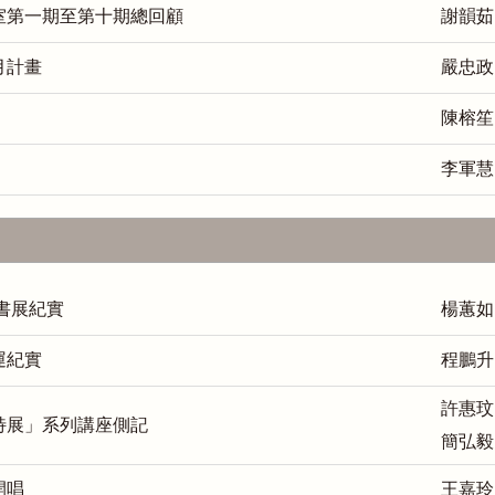
室第一期至第十期總回顧
謝韻茹
月計畫
嚴忠政
陳榕笙
李軍慧
際書展紀實
楊蕙如
運紀實
程鵬升
許惠玟
特展」系列講座側記
簡弘毅
開唱
王嘉玲