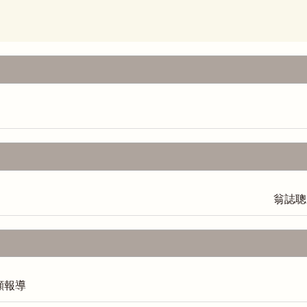
翁誌聰
顧報導