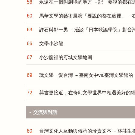
56
永遠在一個叫劇場的地方 －記「要說的都在
60
馬華文學的藝術展演「要說的都在這裡」 －
63
許石與郭一男 －淺談「日本歌謠學院」對台
66
文學小沙龍
67
小沙龍裡的府城文學地圖
69
玩文學，愛台灣 －臺南女中vs.臺灣文學館
72
與書更接近，在奇幻文學世界中相遇美好的
交流與對話
80
台灣文化人互動與傳承的珍貴文本 －林莊生