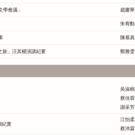
年文學會議」
趙慶華
朱宥勳
果
陳慕真
之旅」汪其楣演講紀要
鄭雅雯
吳淑棉
蔡佳蓉
謝采芳
江怡柔
訓紀實
蔡沛霖