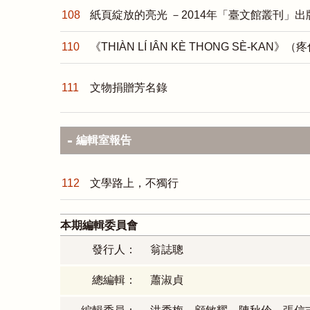
108
紙頁綻放的亮光 －2014年「臺文館叢刊」出
110
《THIÀN LÍ IÂN KÈ THONG SÈ-KAN
111
文物捐贈芳名錄
編輯室報告
112
文學路上，不獨行
本期編輯委員會
發行人：
翁誌聰
總編輯：
蕭淑貞