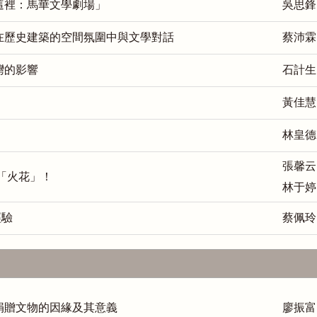
這裡：馬華文學劇場」
吳思鋒
在歷史建築的空間氛圍中與文學對話
蔡沛霖
灣的影響
石計生
黃佳慧
林皇德
張馨云
的「火花」！
林于婷
經驗
蔡佩玲
捐贈文物的因緣及其意義
廖振富