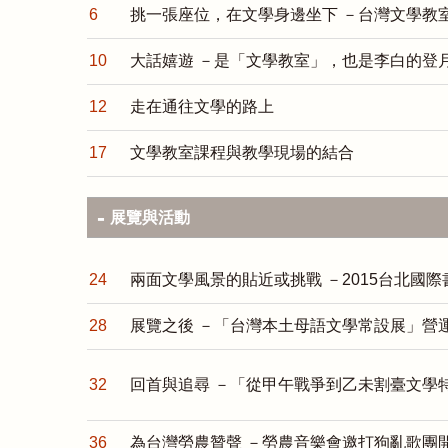
6
挑一張座位，在文學身邊坐下 －台灣文學教
10
大話嬉遊 －是「文學教室」，也是李白的登
12
走在通往文學的路上
17
文學教室課程與教學現場的結合
展覽與活動
24
兩面文學風景的貼近或挑戰 －2015台北國
28
展覽之後 －「台灣本土母語文學常設展」營
32
回首與追尋 －「從甲午戰爭到乙未割臺文學
36
為台灣勞農贊聲 －勞農音樂會邀打狗亂歌團