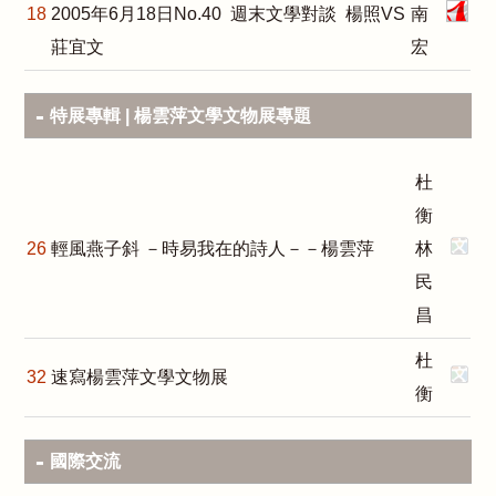
18
2005年6月18日No.40 週末文學對談 楊照VS
南
莊宜文
宏
特展專輯 | 楊雲萍文學文物展專題
杜
衡
26
輕風燕子斜 －時易我在的詩人－－楊雲萍
林
民
昌
杜
32
速寫楊雲萍文學文物展
衡
國際交流