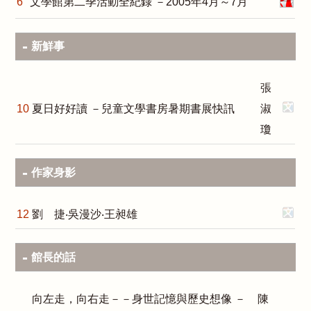
6
文學館第二季活動全紀錄 －2005年4月～7月
新鮮事
張
10
夏日好好讀 －兒童文學書房暑期書展快訊
淑
瓊
作家身影
12
劉 捷‧吳漫沙‧王昶雄
館長的話
向左走，向右走－－身世記憶與歷史想像 －
陳