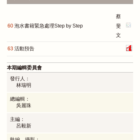
蔡
60
泡水書籍緊急處理Step by Step
斐
文
63
活動預告
本期編輯委員會
發行人：
林瑞明
總編輯：
吳麗珠
主編：
呂毅新
執編、攝影：