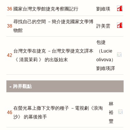
36
國家台灣文學館捷克考察團記行
劉維瑛
尋找自己的空間 －簡介捷克國家文學博
38
許美雲
物館
包捷
台灣文學在捷克 －台灣文學捷克文譯本
（Lucie
42
《 清晨茉莉 》 的出版始末
olivova）
劉維瑛譯
跨界觀點
林
在螢光幕上撒下文學的種子 －電視劇《浪淘
46
裕
沙》 的幕後推手
豐