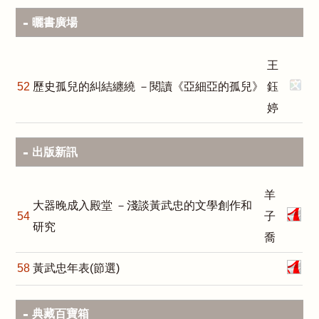
曬書廣場
王
52
歷史孤兒的糾結纏繞 －閱讀《亞細亞的孤兒》
鈺
婷
出版新訊
羊
大器晚成入殿堂 －淺談黃武忠的文學創作和
54
子
研究
喬
58
黃武忠年表(節選)
典藏百寶箱