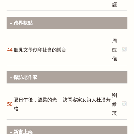
謹
跨界觀點
周
44
聽見文學刻印社會的樂音
馥
儀
探訪老作家
劉
夏日午後，溫柔的光 －訪問客家女詩人杜潘芳
50
維
格
瑛
新書上架