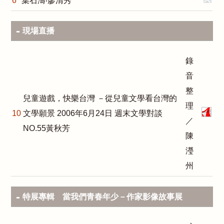
6
葉石濤‧廖清秀
現場直播
錄
音
整
兒童遊戲，快樂台灣 －從兒童文學看台灣的
理
10
文學願景 2006年6月24日 週末文學對談
／
NO.55黃秋芳
陳
瀅
州
特展專輯 當我們青春年少－作家影像故事展