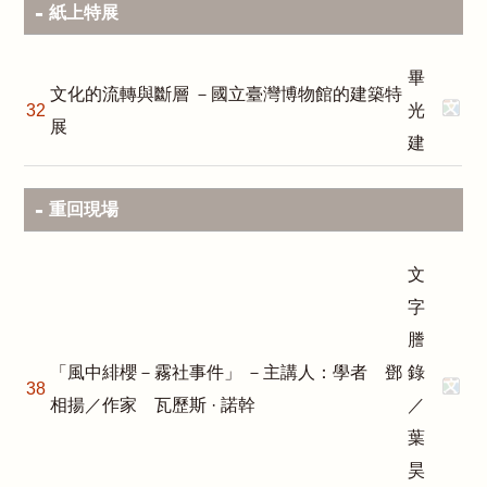
紙上特展
畢
文化的流轉與斷層 －國立臺灣博物館的建築特
32
光
展
建
重回現場
文
字
謄
「風中緋櫻－霧社事件」 －主講人：學者 鄧
錄
38
相揚／作家 瓦歷斯 · 諾幹
／
葉
昊