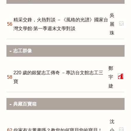
吳
精采交鋒，火熱對談 －《風格的光譜》國家台
56
麗
灣文學館‧第一季週末文學對談
珠
志工群像
鄭
220 歲的銀髮志工傳奇 －專訪台文館志工三
58
宇
寶
婕
典藏百寶箱
沈
62
你家有古董書嗎？教您如何寶貝您的寶貝！
小