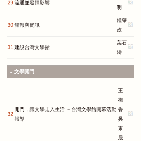
29
流通並發揮影響
明
鍾肇
30
館報與簡訊
政
葉石
31
建設台灣文學館
濤
文學開門
王
梅
開門，讓文學走入生活 －台灣文學館開幕活動
香
32
報導
吳
東
晟