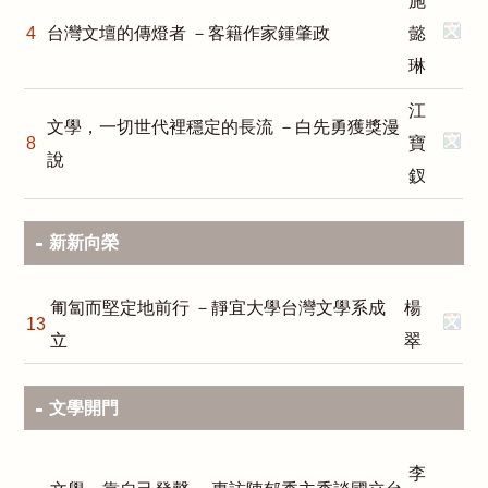
施
4
台灣文壇的傳燈者 －客籍作家鍾肇政
懿
琳
江
文學，一切世代裡穩定的長流 －白先勇獲獎漫
8
寶
說
釵
新新向榮
匍匐而堅定地前行 －靜宜大學台灣文學系成
楊
13
立
翠
文學開門
李