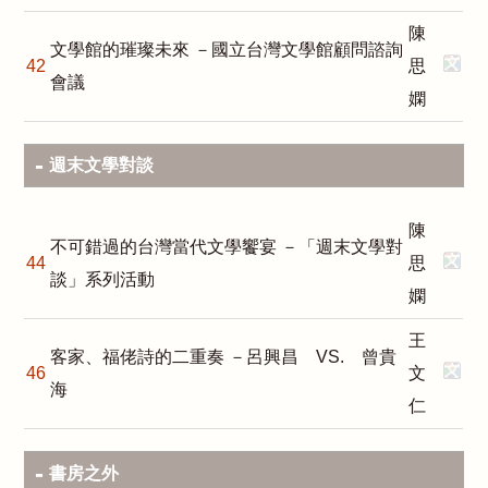
陳
文學館的璀璨未來 －國立台灣文學館顧問諮詢
42
思
會議
嫻
週末文學對談
陳
不可錯過的台灣當代文學饗宴 －「週末文學對
44
思
談」系列活動
嫻
王
客家、福佬詩的二重奏 －呂興昌 VS. 曾貴
46
文
海
仁
書房之外