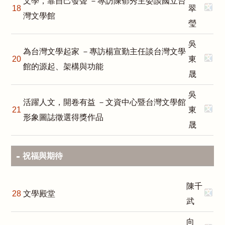
文學，靠自己發聲 －專訪陳郁秀主委談國立台
18
翠
灣文學館
瑩
吳
為台灣文學起家 －專訪楊宣勤主任談台灣文學
20
東
館的源起、架構與功能
晟
吳
活躍人文，開卷有益 －文資中心暨台灣文學館
21
東
形象圖誌徵選得獎作品
晟
祝福與期待
陳千
28
文學殿堂
武
向