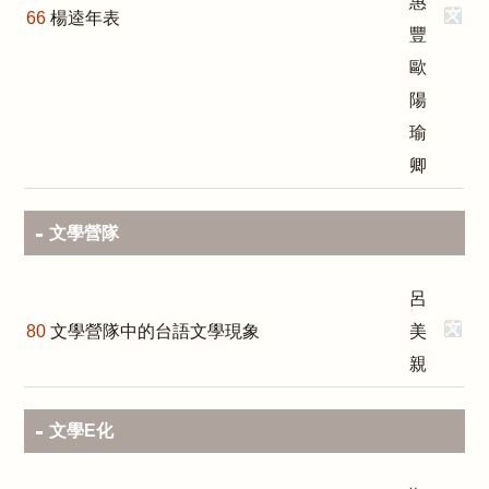
惠
66
楊逵年表
豐
歐
陽
瑜
卿
文學營隊
呂
80
文學營隊中的台語文學現象
美
親
文學E化