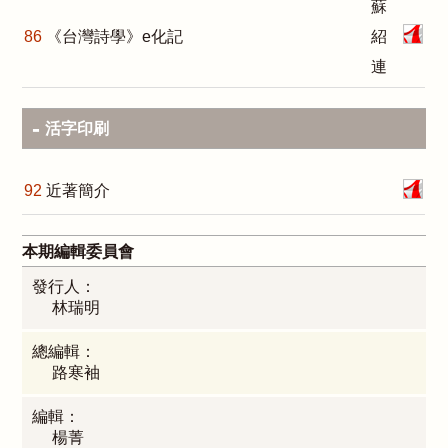
蘇
86
《台灣詩學》e化記
紹
連
活字印刷
92
近著簡介
本期編輯委員會
發行人：
林瑞明
總編輯：
路寒袖
編輯：
楊菁