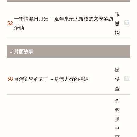
陳
一筆揮灑日月光 －近年來最大規模的文學參訪
52
思
活動
嫻
封面故事
徐
58
台灣文學的園丁 －身體力行的楊逵
俊
益
李
昀
陽
申