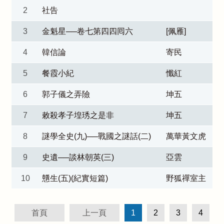
2
社告
3
金魁星──卷七第四四囘六
[佩雁]
4
韓信論
寄民
5
餐霞小紀
懺紅
6
郭子儀之弄險
坤五
7
敕殺孝子堭琇之是非
坤五
8
謎學全史(九)──戰國之謎話(二)
萬華黃文虎
9
史遺──談林朝英(三)
亞雲
10
戇生(五)(紀實短篇)
野狐禪室主
首頁
上一頁
1
2
3
4