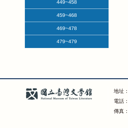
449~458
459~468
469~478
479~479
地址
電話：(
傳真：(