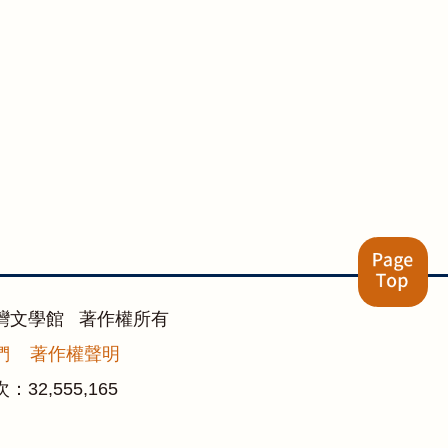
灣文學館 著作權所有
們
著作權聲明
次：
32,555,165