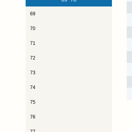
69
70
71
72
73
74
75
76
77