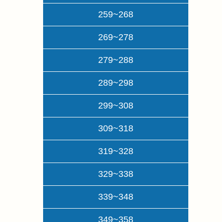
259~268
269~278
279~288
289~298
299~308
309~318
319~328
329~338
339~348
349~358