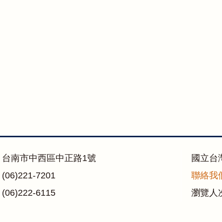
：台南市中西區中正路1號
國立台
06)221-7201
聯絡我
06)222-6115
瀏覽人