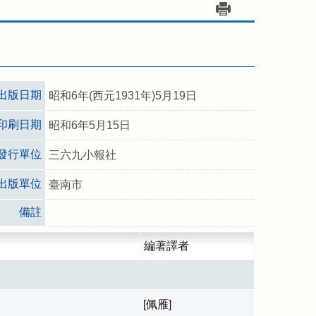
出版日期
昭和6年(西元1931年)5月19日
印刷日期
昭和6年5月15日
發行單位
三六九小報社
出版單位
臺南市
備註
編著譯者
[佩雁]