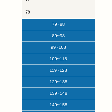
78
79~88
89~98
99~108
109~118
119~128
129~138
139~148
149~158