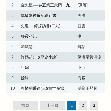
2
金魁星──卷五第三六囘一九
[佩雁]
3
戱擬眾神辭免送迎書
黑漢
4
史遺──錄採訪冊(二九)
亞雲
5
餐霞小紀
潮
6
加減講
醉話
7
許媽超(一)(歷史小說)
茅港尾黃清淵
8
巧騙
卜五
9
餘沫
海客
10
可憐的采蓮(三)(警世短篇)
基隆王登輝
首頁
上一頁
1
2
3