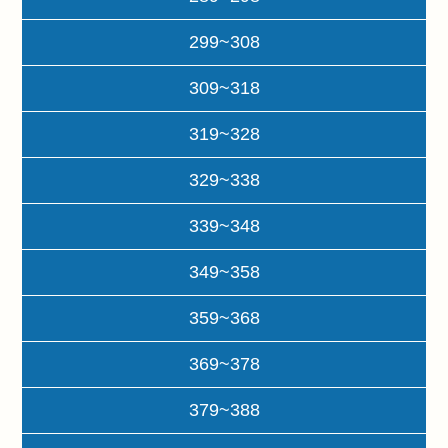
299~308
309~318
319~328
329~338
339~348
349~358
359~368
369~378
379~388