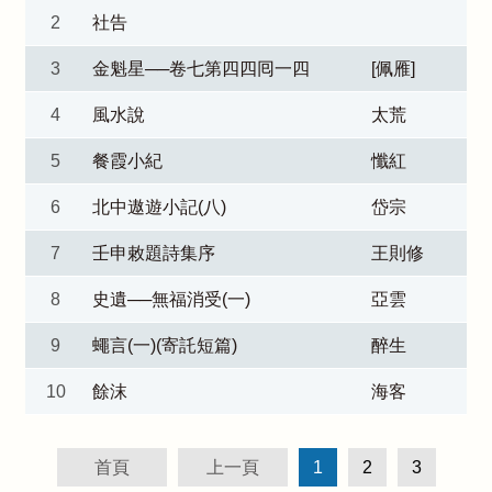
2
社告
3
金魁星──卷七第四四囘一四
[佩雁]
4
風水說
太荒
5
餐霞小紀
懺紅
6
北中遨遊小記(八)
岱宗
7
壬申敕題詩集序
王則修
8
史遺──無福消受(一)
亞雲
9
蠅言(一)(寄託短篇)
醉生
10
餘沫
海客
首頁
上一頁
1
2
3