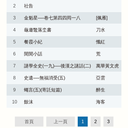
2
社告
3
金魁星──卷七第四四囘一八
[佩雁]
4
龜邀鼈落坔書
刀水
5
餐霞小紀
懺紅
6
閒閒小話
荒
7
謎學全史(一九)──後漢之謎話(二)
萬華黃文虎
8
史遺──無福消受(五)
亞雲
9
蠅言(五)(寄託短篇)
醉生
10
餘沫
海客
首頁
上一頁
1
2
3