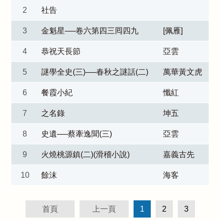
2
社告
3
金魁星──卷六第四三囘四九
[佩雁]
4
恭祝天長節
亞雲
5
謎學全史(三)──春秋之謎話(二)
萬華黃文虎
6
餐霞小紀
懺紅
7
之名錄
坤五
8
史遺──蔡牽逸聞(三)
亞雲
9
火燒桃源鎮(二)(滑稽小說)
嘉義古先
10
餘沫
海客
首頁
上一頁
1
2
3