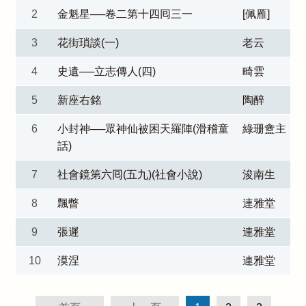
2
金魁星──卷二第十四囘三一
[佩雁]
3
花街瑣談(一)
老云
4
史遺──立志傳人(四)
畸雲
5
新座右銘
陶醉
6
小封神──眾神仙被困天羅陣(滑稽童
綠珊盦主
話)
7
社會鏡第六囘(五九)(社會小說)
浚南生
8
飄瞥
連雅堂
9
張遲
連雅堂
10
漠涅
連雅堂