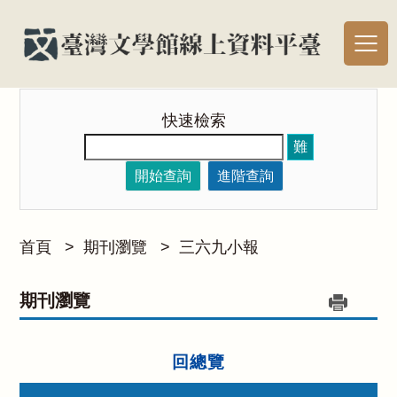
快速檢索
難
開始查詢
進階查詢
首頁
>
期刊瀏覽
>
三六九小報
期刊瀏覽
回總覽