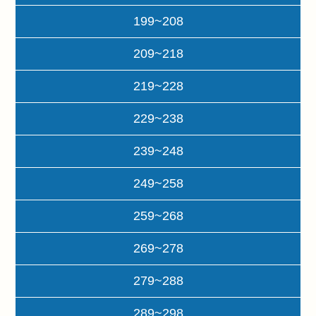
199~208
209~218
219~228
229~238
239~248
249~258
259~268
269~278
279~288
289~298