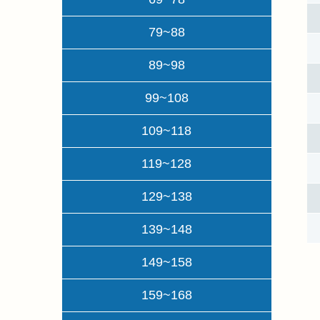
79~88
89~98
99~108
109~118
119~128
129~138
139~148
149~158
159~168