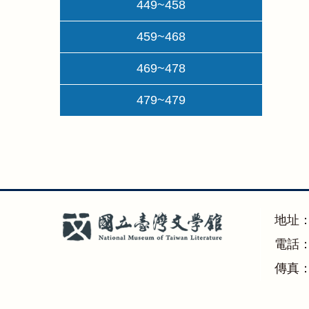
449~458
459~468
469~478
479~479
地址
電話：(
傳真：(