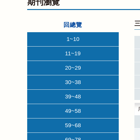
期刊瀏覽
三
回總覽
1~10
11~19
20~29
30~38
39~48
49~58
59~68
69~78