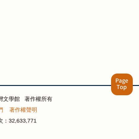
灣文學館 著作權所有
們
著作權聲明
次：
32,633,771