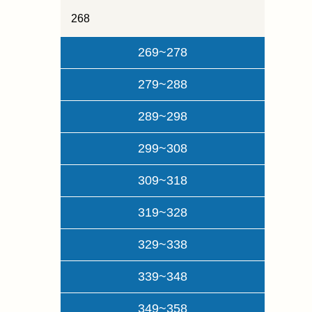
268
269~278
279~288
289~298
299~308
309~318
319~328
329~338
339~348
349~358