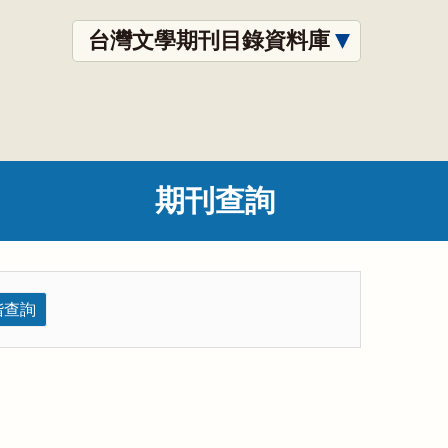
台灣文學期刊目錄資料庫
期刊查詢
階查詢