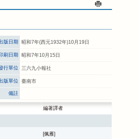
出版日期
昭和7年(西元1932年)10月19日
印刷日期
昭和7年10月15日
發行單位
三六九小報社
出版單位
臺南市
備註
編著譯者
[佩雁]