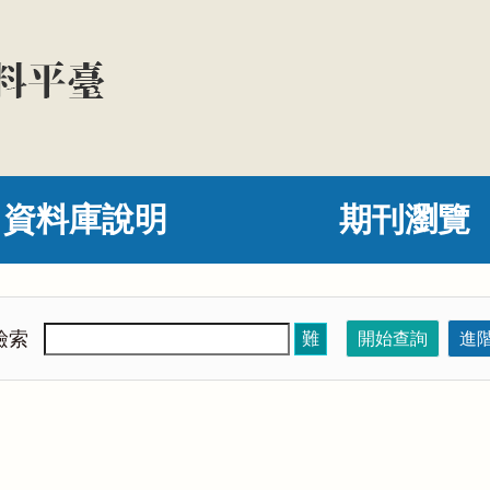
資料庫說明
期刊瀏覽
檢索
難
開始查詢
進