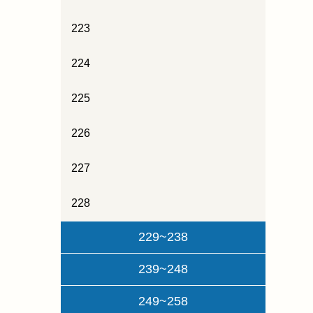
223
224
225
226
227
228
229~238
239~248
249~258