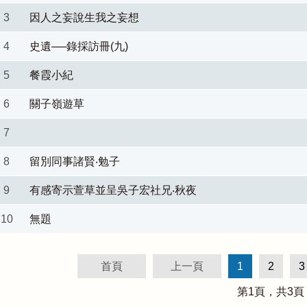
3
因人之妄說生我之妄想
4
史遺──錄採訪冊(九)
5
餐霞小紀
6
關子嶺遊草
7
8
留別同事諸賢‧勉子
9
有感寄示萱草並呈吳子宏社兄‧秋夜
10
無題
首頁
上一頁
1
2
3
第
1
頁，共
3
頁