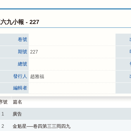
六九小報 -
227
卷號
期號
227
總號
發行人
趙雅福
編輯者
序號
篇名
1
廣告
2
金魁星──卷四第三三囘四九