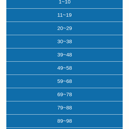
1~10
11~19
20~29
30~38
39~48
49~58
59~68
69~78
79~88
89~98