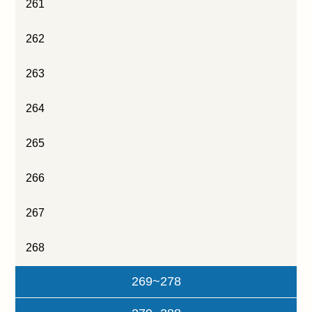
261
262
263
264
265
266
267
268
269~278