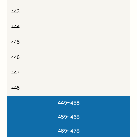
443
444
445
446
447
448
449~458
459~468
469~478