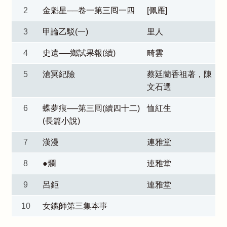
2
金魁星──卷一第三囘一四
[佩雁]
3
甲論乙駁(一)
里人
4
史遺──鄉試果報(續)
畸雲
5
滄冥紀險
蔡廷蘭香祖著，陳
文石選
6
蝶夢痕──第三囘(續四十二)
恤紅生
(長篇小說)
7
漢漫
連雅堂
8
●爛
連雅堂
9
呂鉅
連雅堂
10
女鑣師第三集本事