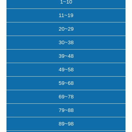
1~10
11~19
20~29
30~38
39~48
49~58
59~68
69~78
79~88
89~98