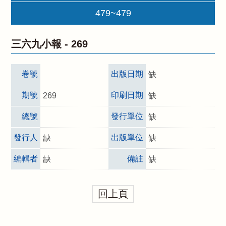
479~479
三六九小報 -
269
卷號
出版日期
缺
期號
印刷日期
269
缺
總號
發行單位
缺
發行人
出版單位
缺
缺
編輯者
備註
缺
缺
回上頁