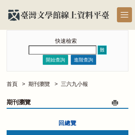
快速檢索
難
開始查詢
進階查詢
首頁
>
期刊瀏覽
>
三六九小報
期刊瀏覽
回總覽