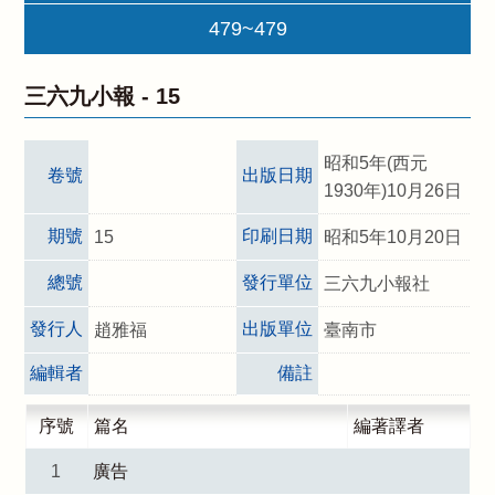
479~479
三六九小報 -
15
昭和5年(西元
卷號
出版日期
1930年)10月26日
期號
印刷日期
15
昭和5年10月20日
總號
發行單位
三六九小報社
發行人
出版單位
趙雅福
臺南市
編輯者
備註
序號
篇名
編著譯者
1
廣告