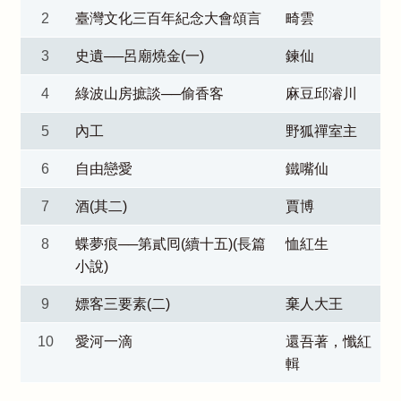
2
臺灣文化三百年紀念大會頌言
畸雲
3
史遺──呂廟燒金(一)
鍊仙
4
綠波山房摭談──偷香客
麻豆邱濬川
5
內工
野狐禪室主
6
自由戀愛
鐵嘴仙
7
酒(其二)
賈博
8
蝶夢痕──第貳囘(續十五)(長篇
恤紅生
小說)
9
嫖客三要素(二)
棄人大王
10
愛河一滴
還吾著，懺紅
輯