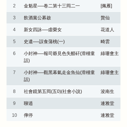
2
金魁星──卷二第十三囘二一
[佩雁]
3
飲酒黨公募啟
贅仙
4
新女四詠──虛榮女
花道人
5
史遺──誤食蒲桃(一)
畸雲
6
小封神──報司爺見色失醋矸(滑稽童
綠珊盦主
話)
7
小封神──觀黑幕氣走金魚仙(滑稽童
綠珊盦主
話)
8
社會鏡第五囘(五0)(社會小說)
浚南生
9
聊逍
連雅堂
10
儜停
連雅堂