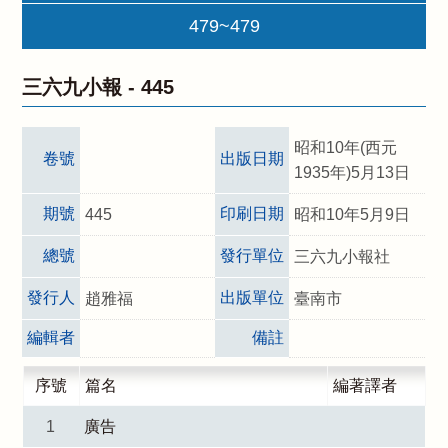
479~479
三六九小報 -
445
昭和10年(西元
卷號
出版日期
1935年)5月13日
期號
印刷日期
445
昭和10年5月9日
總號
發行單位
三六九小報社
發行人
出版單位
趙雅福
臺南市
編輯者
備註
序號
篇名
編著譯者
1
廣告