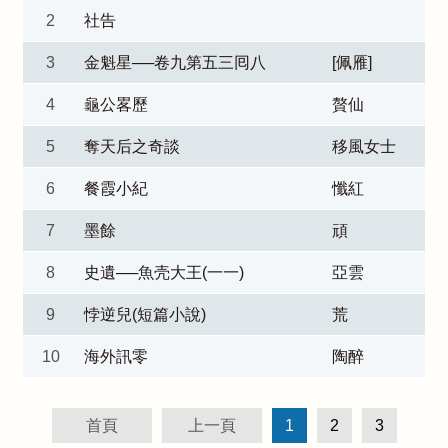
2
社告
3
金魁星──卷九第五三囘八
[佩雁]
4
龜公畧歷
贅仙
5
奪天后之奇談
移風女士
6
餐霞小紀
懺紅
7
墨餘
頑
8
史遺──魚壳大王(一一)
亞雲
9
悖逆兒(短篇小說)
荒
10
海外訊零
陶醉
首頁
上一頁
1
2
3