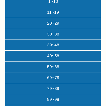
1~10
11~19
20~29
30~38
39~48
49~58
59~68
69~78
79~88
89~98