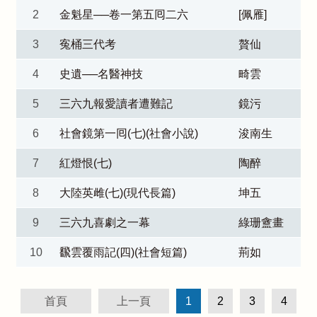
2
金魁星──卷一第五囘二六
[佩雁]
3
寃桶三代考
贅仙
4
史遺──名醫神技
畸雲
5
三六九報愛讀者遭難記
鏡污
6
社會鏡第一囘(七)(社會小說)
浚南生
7
紅燈恨(七)
陶醉
8
大陸英雌(七)(現代長篇)
坤五
9
三六九喜劇之一幕
綠珊盦畫
10
飜雲覆雨記(四)(社會短篇)
荊如
首頁
上一頁
1
2
3
4