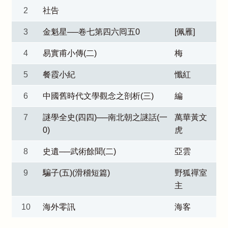
2
社告
3
金魁星──卷七第四六囘五0
[佩雁]
4
易實甫小傳(二)
梅
5
餐霞小紀
懺紅
6
中國舊時代文學觀念之剖析(三)
編
7
謎學全史(四四)──南北朝之謎話(一
萬華黃文
0)
虎
8
史遺──武術餘聞(二)
亞雲
9
騙子(五)(滑稽短篇)
野狐禪室
主
10
海外零訊
海客