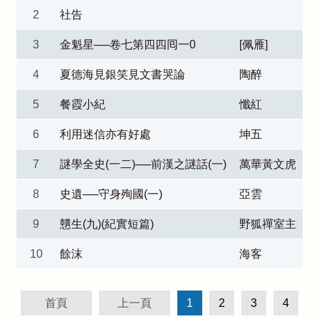
2
社告
3
金魁星──卷七第四四囘一0
[佩雁]
4
夏德海見銀笑見文書哭論
陶醉
5
餐霞小紀
懺紅
6
利用迷信亦有好處
坤五
7
謎學全史(一二)──前漢之謎話(一)
萬華黃文虎
8
史遺──守身殉國(一)
亞雲
9
戇生(九)(紀實短篇)
野狐禪室主
10
餘沫
海客
首頁
上一頁
1
2
3
4