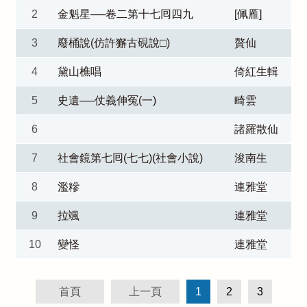
2
金魁星──卷二第十七囘四九
[佩雁]
3
廢桶說(仿許獬古硯說□)
贅仙
4
黛山樵唱
倚紅生輯
5
史遺──仗義伸冤(一)
畸雲
6
諸羅散仙
7
社會鏡第七囘(七七)(社會小說)
浚南生
8
濫糝
連雅堂
9
拉颯
連雅堂
10
變怪
連雅堂
首頁
上一頁
1
2
3