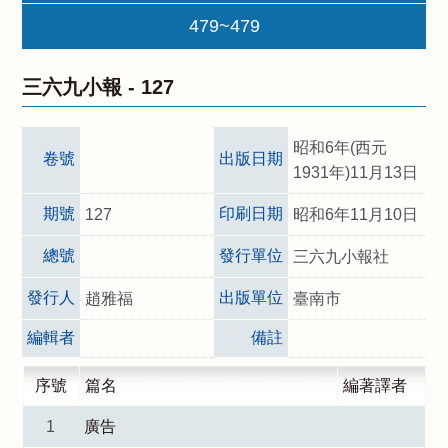
479~479
三六九小報 -
127
昭和6年(西元
卷號
出版日期
1931年)11月13日
期號
印刷日期
127
昭和6年11月10日
總號
發行單位
三六九小報社
發行人
出版單位
趙雅福
臺南市
編輯者
備註
序號
篇名
編著譯者
1
廣告