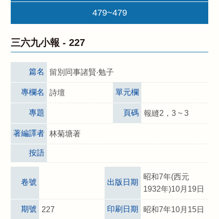
479~479
三六九小報 -
227
篇名
留別同事諸賢‧勉子
專欄名
單元欄
詩壇
專題
頁碼
報縫2，3 ~ 3
著編譯者
林菊塘著
按語
昭和7年(西元
卷號
出版日期
1932年)10月19日
期號
印刷日期
227
昭和7年10月15日