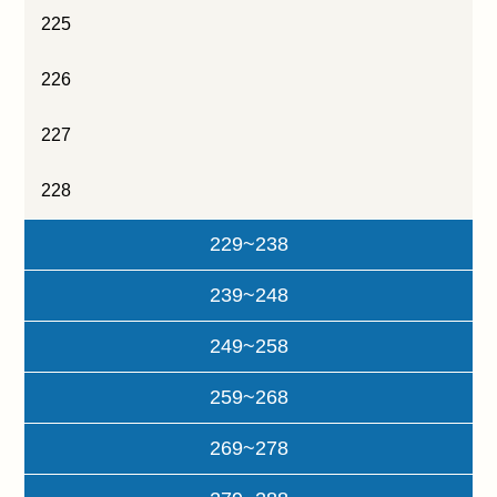
225
226
227
228
229~238
239~248
249~258
259~268
269~278