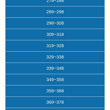
279~288
289~298
299~308
309~318
319~328
329~338
339~348
349~358
359~368
369~378