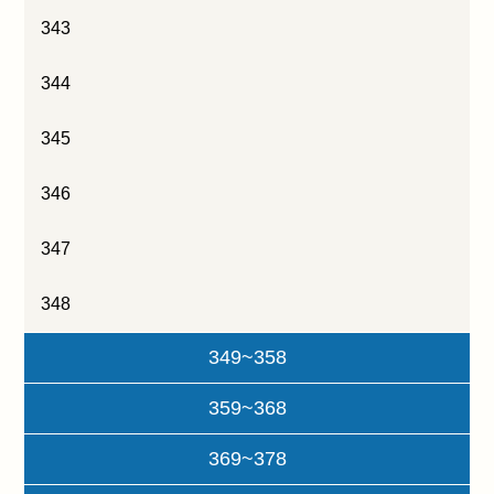
343
344
345
346
347
348
349~358
359~368
369~378