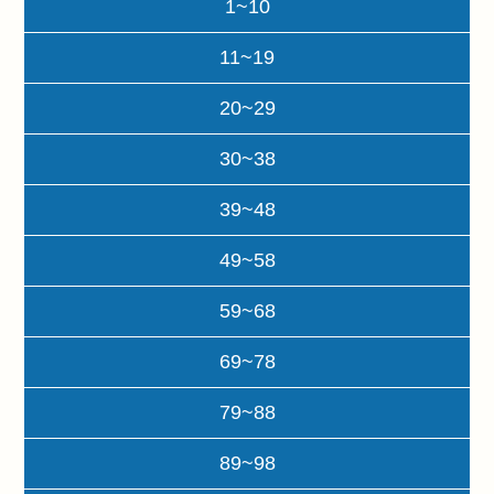
1~10
11~19
20~29
30~38
39~48
49~58
59~68
69~78
79~88
89~98