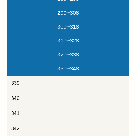
299~308
309~318
319~328
329~338
339~348
339
340
341
342