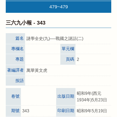
479~479
三六九小報 -
343
篇名
謎學全史(九)──戰國之謎話(二)
專欄名
單元欄
專題
頁碼
2
著編譯者
萬華黃文虎
按語
昭和9年(西元
卷號
出版日期
1934年)5月23日
期號
印刷日期
343
昭和9年5月19日