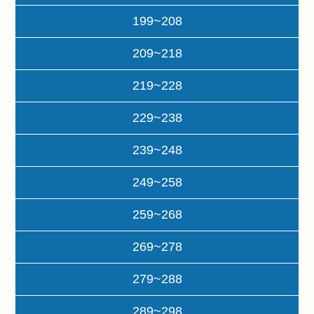
199~208
209~218
219~228
229~238
239~248
249~258
259~268
269~278
279~288
289~298