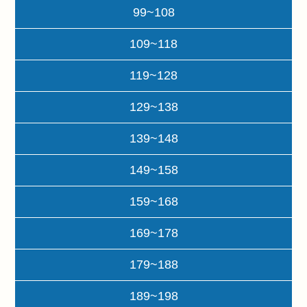
99~108
109~118
119~128
129~138
139~148
149~158
159~168
169~178
179~188
189~198