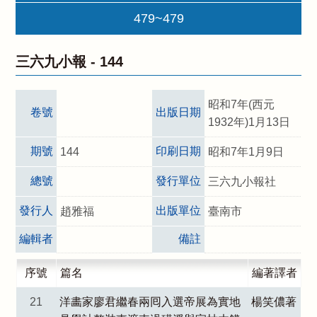
479~479
三六九小報 -
144
昭和7年(西元
卷號
出版日期
1932年)1月13日
期號
印刷日期
144
昭和7年1月9日
總號
發行單位
三六九小報社
發行人
出版單位
趙雅福
臺南市
編輯者
備註
序號
篇名
編著譯者
21
洋畵家廖君繼春兩囘入選帝展為實地
楊笑儂著