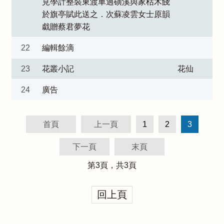
見學計整裝東渡車過磺溪與家枯木餞
於旗亭賦此送之．次蘇凌雲女士原韻
戱贈蔡君夢花
22
編輯餘滴
23
花叢小記
花仙
24
廣告
首頁
上一頁
1
2
3
下一頁
末頁
第
3
頁，共
3
頁
回上頁