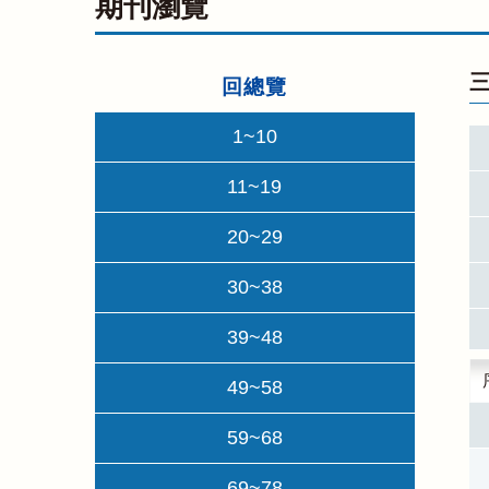
期刊瀏覽
三
回總覽
1~10
11~19
20~29
30~38
39~48
49~58
59~68
69~78