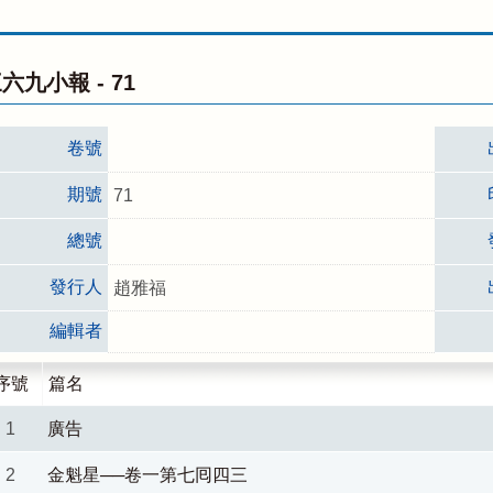
六九小報 -
71
卷號
期號
71
總號
發行人
趙雅福
編輯者
序號
篇名
1
廣告
2
金魁星──卷一第七囘四三