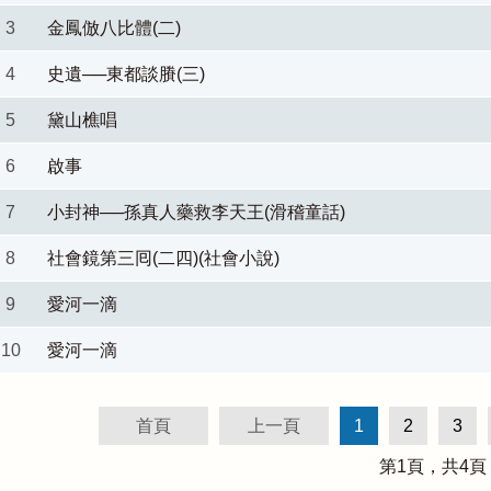
3
金鳳倣八比體(二)
4
史遺──東都談賸(三)
5
黛山樵唱
6
啟事
7
小封神──孫真人藥救李天王(滑稽童話)
8
社會鏡第三囘(二四)(社會小說)
9
愛河一滴
10
愛河一滴
首頁
上一頁
1
2
3
第
1
頁，共
4
頁