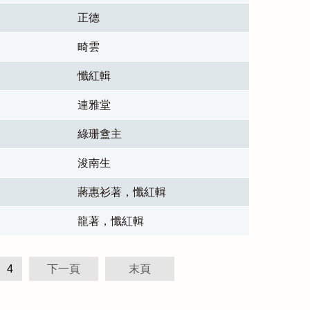
正德
畸雲
懺紅輯
連雅堂
綠珊盦主
浚南生
蔣惠衫著，懺紅輯
龍著，懺紅輯
4
下一頁
末頁