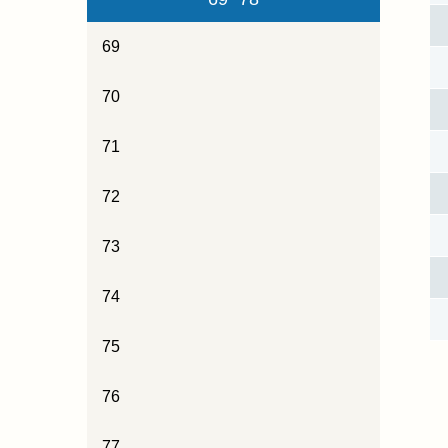
69
70
71
72
73
74
75
76
77