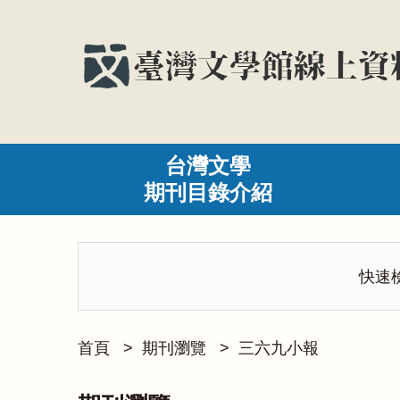
台灣文學
期刊目錄介紹
快速
首頁
>
期刊瀏覽
>
三六九小報