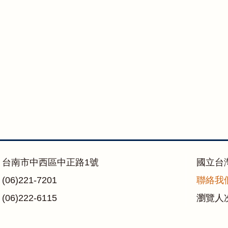
：台南市中西區中正路1號
國立台
06)221-7201
聯絡我
06)222-6115
瀏覽人