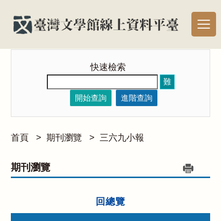
快速檢索
難
開始查詢
進階查詢
首頁
>
期刊瀏覽
>
三六九小報
期刊瀏覽
回總覽