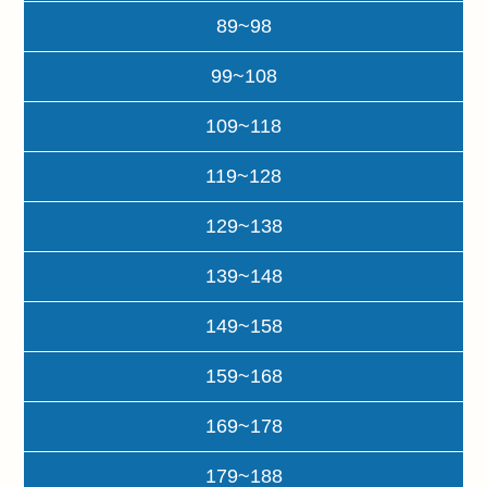
89~98
99~108
109~118
119~128
129~138
139~148
149~158
159~168
169~178
179~188