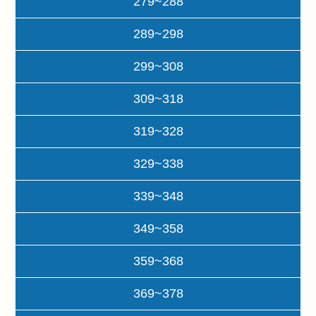
279~288
289~298
299~308
309~318
319~328
329~338
339~348
349~358
359~368
369~378