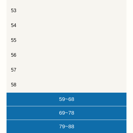
53
54
55
56
57
58
59~68
69~78
79~88