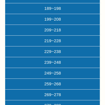
189~198
199~208
209~218
219~228
229~238
239~248
249~258
259~268
269~278