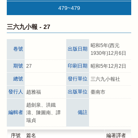
479~479
三六九小報 -
27
昭和5年(西元
卷號
出版日期
1930年)12月6日
期號
印刷日期
27
昭和5年12月2日
總號
發行單位
三六九小報社
發行人
出版單位
趙雅福
臺南市
趙劍泉、洪鐵
編輯者
備註
濤、陳圖南、譚
瑞貞
序號
篇名
編著譯者