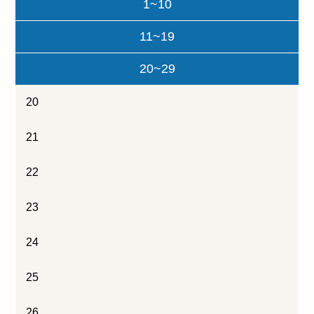
1~10
11~19
20~29
20
21
22
23
24
25
26