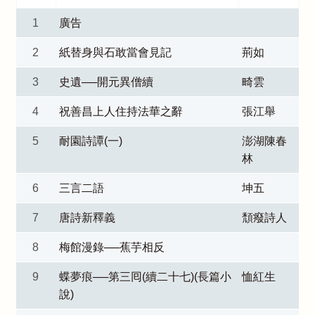
1
廣告
2
紙替身與石敢當會見記
荊如
3
史遺──開元異僧續
畸雲
4
祝善昌上人住持法華之辭
張江舉
5
耐園詩譚(一)
澎湖陳春
林
6
三言二語
坤五
7
唐詩新釋義
頹癈詩人
8
梅館漫錄──蕉芋相反
9
蝶夢痕──第三囘(續二十七)(長篇小
恤紅生
說)