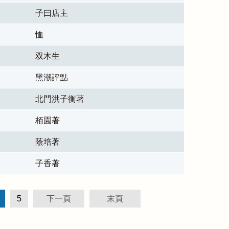
子曰店主
恤
双木生
黑潮評點
北門洪子衡著
栢園著
蔭培著
子香著
5
下一頁
末頁