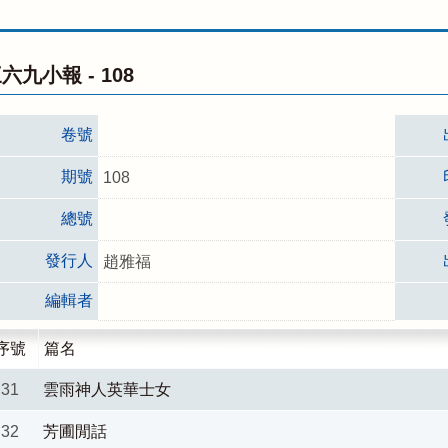
六九小報 -
108
卷號
期號
108
總號
發行人
趙雅福
編輯者
序號
篇名
31
雲雨神人英華士女
32
芳圃閒話