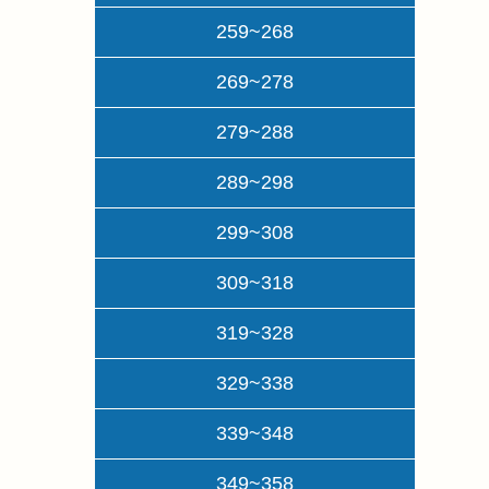
259~268
269~278
279~288
289~298
299~308
309~318
319~328
329~338
339~348
349~358