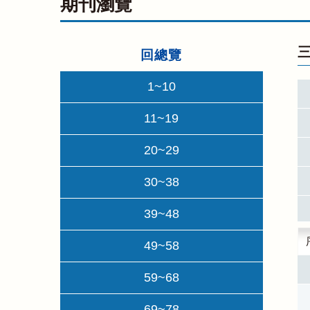
期刊瀏覽
三
回總覽
1~10
11~19
20~29
30~38
39~48
49~58
59~68
69~78