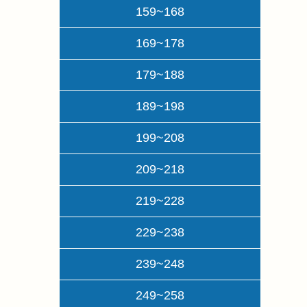
159~168
169~178
179~188
189~198
199~208
209~218
219~228
229~238
239~248
249~258