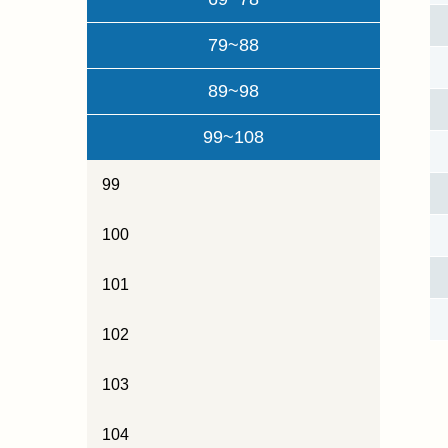
79~88
89~98
99~108
99
100
101
102
103
104