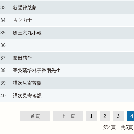
33
新聲律啟蒙
34
古之力士
35
題三六九小報
36
37
歸田感作
38
寄吳蔭培林子香兩先生
39
謹次見寄芳韻
40
謹次見寄瑤韻
首頁
上一頁
1
2
3
4
第
4
頁，共
5
頁