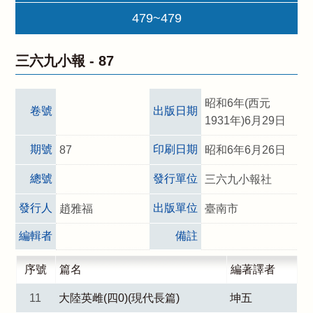
479~479
三六九小報 -
87
昭和6年(西元
卷號
出版日期
1931年)6月29日
期號
印刷日期
87
昭和6年6月26日
總號
發行單位
三六九小報社
發行人
出版單位
趙雅福
臺南市
編輯者
備註
序號
篇名
編著譯者
11
大陸英雌(四0)(現代長篇)
坤五