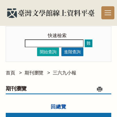
快速檢索
難
開始查詢
進階查詢
首頁
>
期刊瀏覽
>
三六九小報
期刊瀏覽
回總覽