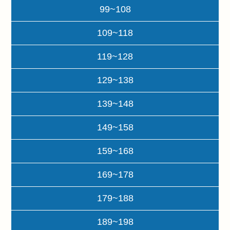
99~108
109~118
119~128
129~138
139~148
149~158
159~168
169~178
179~188
189~198