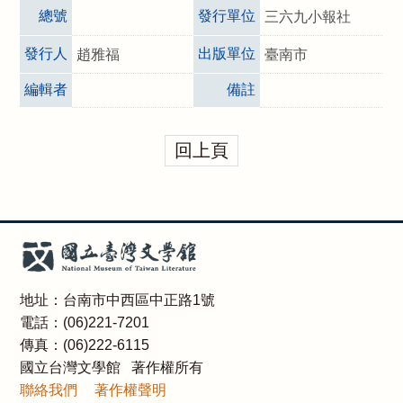
總號
發行單位
三六九小報社
發行人
出版單位
趙雅福
臺南市
編輯者
備註
回上頁
地址：台南市中西區中正路1號
電話：(06)221-7201
傳真：(06)222-6115
國立台灣文學館 著作權所有
聯絡我們
著作權聲明