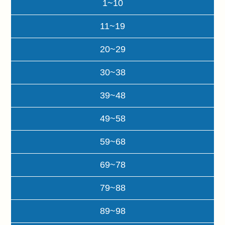
1~10
11~19
20~29
30~38
39~48
49~58
59~68
69~78
79~88
89~98