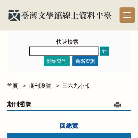
快速檢索
難
開始查詢
進階查詢
首頁
>
期刊瀏覽
>
三六九小報
期刊瀏覽
回總覽