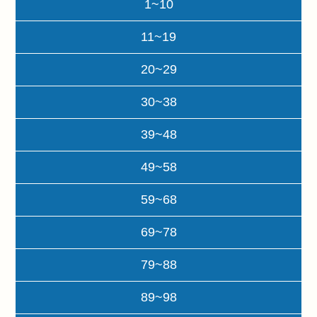
1~10
11~19
20~29
30~38
39~48
49~58
59~68
69~78
79~88
89~98