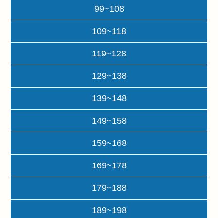
99~108
109~118
119~128
129~138
139~148
149~158
159~168
169~178
179~188
189~198