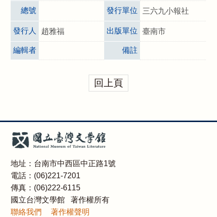
總號
發行單位
三六九小報社
發行人
出版單位
趙雅福
臺南市
編輯者
備註
回上頁
地址：台南市中西區中正路1號
電話：(06)221-7201
傳真：(06)222-6115
國立台灣文學館 著作權所有
聯絡我們
著作權聲明