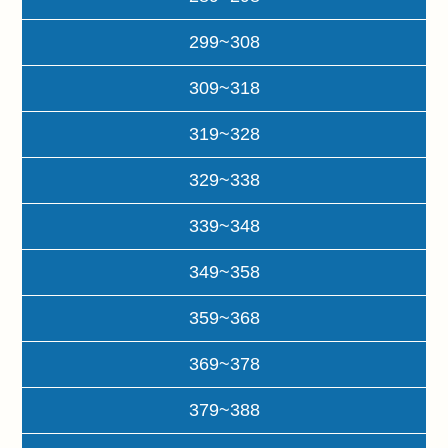
299~308
309~318
319~328
329~338
339~348
349~358
359~368
369~378
379~388