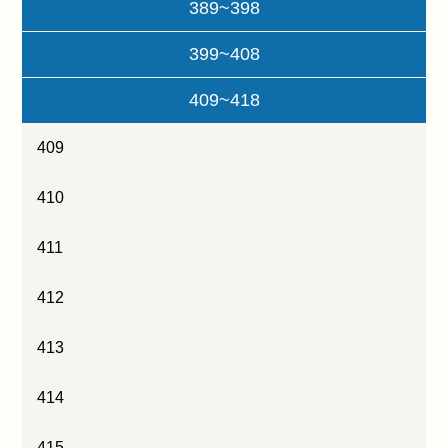
389~398
399~408
409~418
409
410
411
412
413
414
415