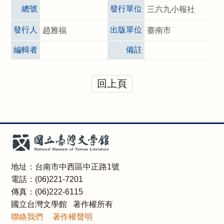
總號
發行單位
三六九小報社
發行人
出版單位
趙雅福
臺南市
編輯者
備註
回上頁
地址：台南市中西區中正路1號
電話：(06)221-7201
傳真：(06)222-6115
國立台灣文學館 著作權所有
聯絡我們
著作權聲明