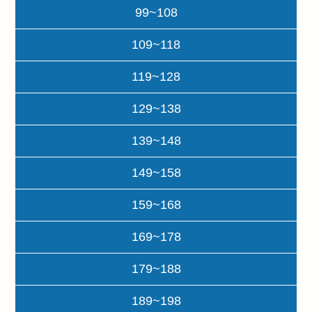
99~108
109~118
119~128
129~138
139~148
149~158
159~168
169~178
179~188
189~198