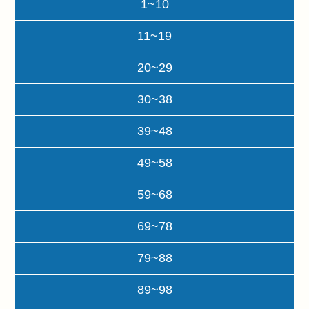
1~10
11~19
20~29
30~38
39~48
49~58
59~68
69~78
79~88
89~98