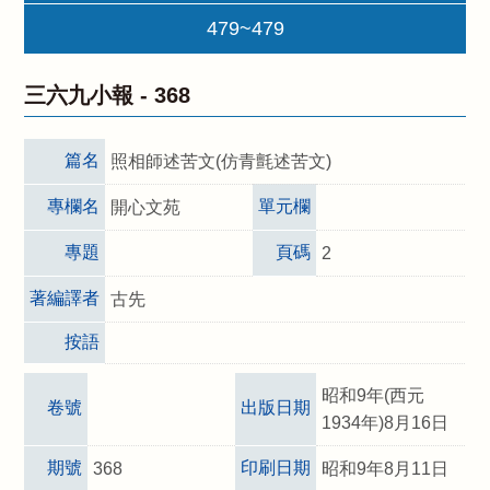
479~479
三六九小報 -
368
篇名
照相師述苦文(仿青氈述苦文)
專欄名
單元欄
開心文苑
專題
頁碼
2
著編譯者
古先
按語
昭和9年(西元
卷號
出版日期
1934年)8月16日
期號
印刷日期
368
昭和9年8月11日