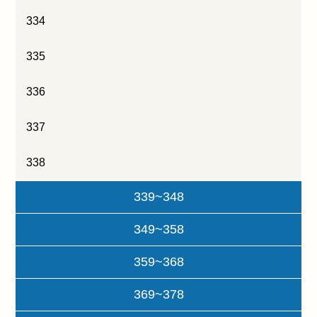
334
335
336
337
338
339~348
349~358
359~368
369~378