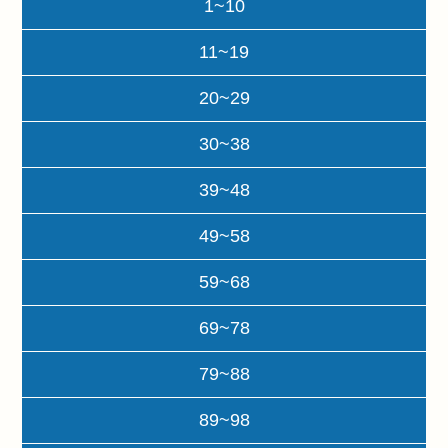
1~10
11~19
20~29
30~38
39~48
49~58
59~68
69~78
79~88
89~98