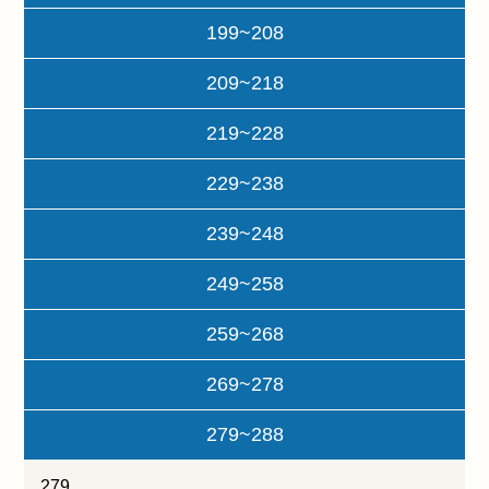
199~208
209~218
219~228
229~238
239~248
249~258
259~268
269~278
279~288
279