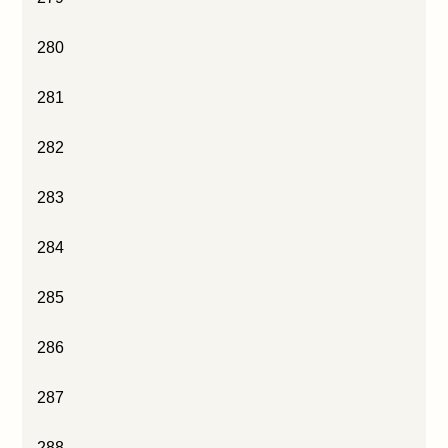
280
281
282
283
284
285
286
287
288