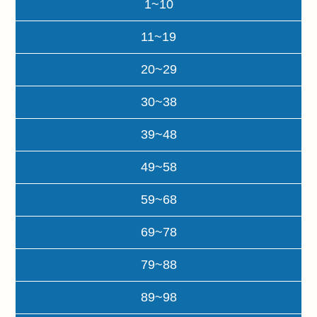
1~10
11~19
20~29
30~38
39~48
49~58
59~68
69~78
79~88
89~98