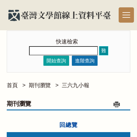
快速檢索
難
開始查詢
進階查詢
首頁
>
期刊瀏覽
>
三六九小報
期刊瀏覽
回總覽