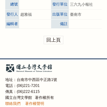
總號
發行單位
三六九小報社
發行人
出版單位
趙雅福
臺南市
編輯者
備註
回上頁
地址：台南市中西區中正路1號
電話：(06)221-7201
傳真：(06)222-6115
國立台灣文學館 著作權所有
聯絡我們
著作權聲明