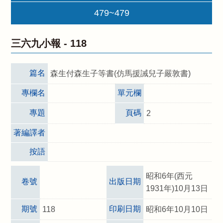
479~479
三六九小報 -
118
篇名
森生付森生子等書(仿馬援誡兒子嚴敦書)
專欄名
單元欄
專題
頁碼
2
著編譯者
按語
昭和6年(西元
卷號
出版日期
1931年)10月13日
期號
印刷日期
118
昭和6年10月10日