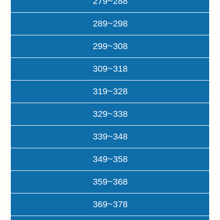
279~288
289~298
299~308
309~318
319~328
329~338
339~348
349~358
359~368
369~378