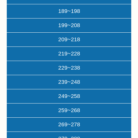
189~198
199~208
209~218
219~228
229~238
239~248
249~258
259~268
269~278