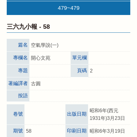
479~479
三六九小報 -
58
篇名
空氣學說(一)
專欄名
單元欄
開心文苑
專題
頁碼
2
著編譯者
古圓
按語
昭和6年(西元
卷號
出版日期
1931年)3月23日
期號
印刷日期
58
昭和6年3月19日