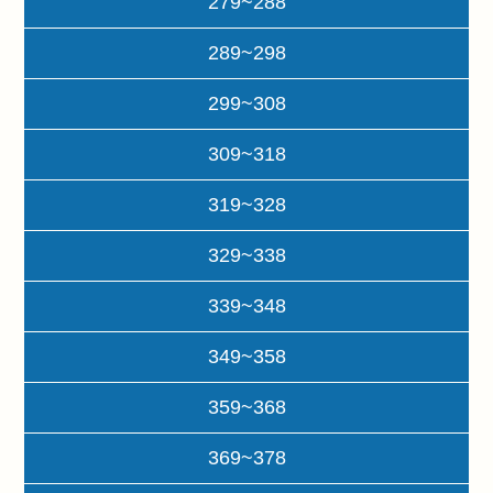
279~288
289~298
299~308
309~318
319~328
329~338
339~348
349~358
359~368
369~378