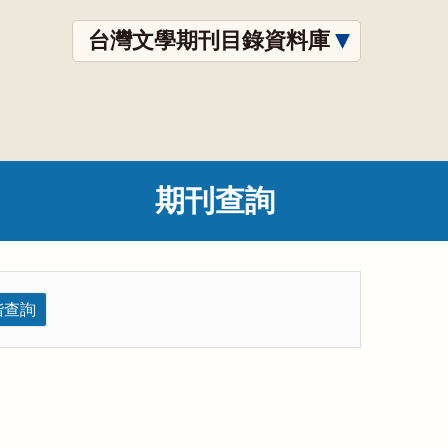
台灣文學期刊目錄資料庫
期刊查詢
階查詢