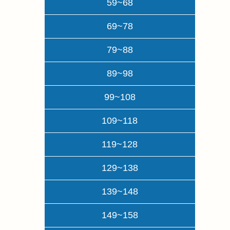
59~68
69~78
79~88
89~98
99~108
109~118
119~128
129~138
139~148
149~158