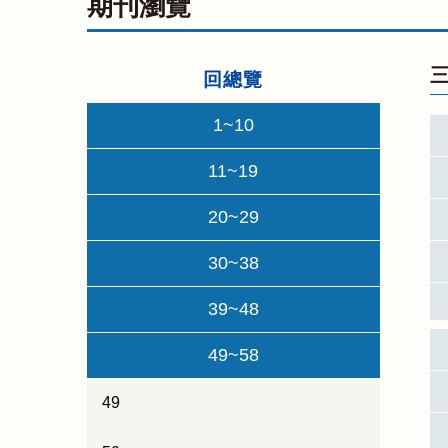
期刊瀏覽
三
回總覽
1~10
11~19
20~29
30~38
39~48
49~58
49