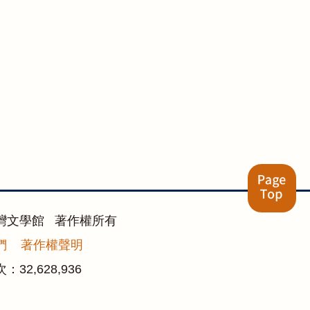
灣文學館 著作權所有
們
著作權聲明
次：
32,628,936