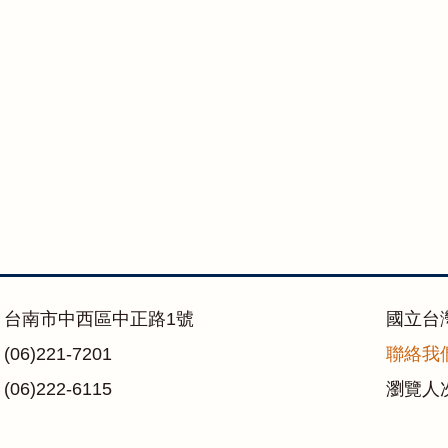
：台南市中西區中正路1號
國立台
06)221-7201
聯絡我
06)222-6115
瀏覽人