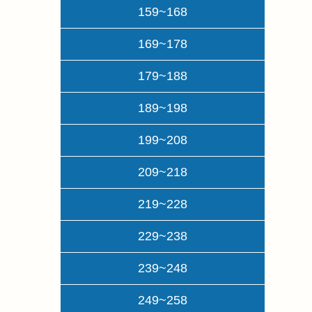
159~168
169~178
179~188
189~198
199~208
209~218
219~228
229~238
239~248
249~258