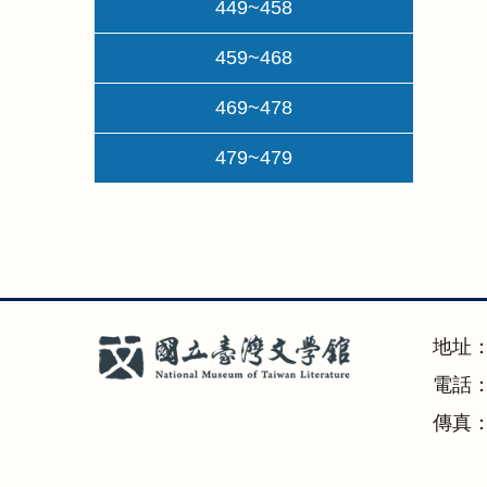
449~458
459~468
469~478
479~479
地址
電話：(
傳真：(