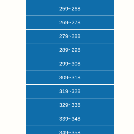
259~268
269~278
279~288
289~298
299~308
309~318
319~328
329~338
339~348
349~358