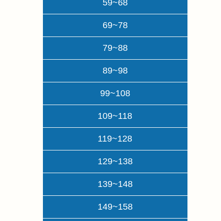
59~68
69~78
79~88
89~98
99~108
109~118
119~128
129~138
139~148
149~158