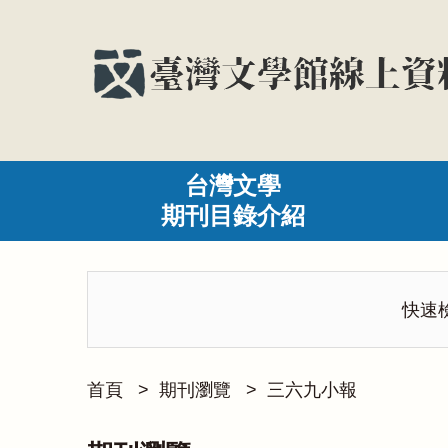
台灣文學
期刊目錄介紹
快速
首頁
>
期刊瀏覽
>
三六九小報