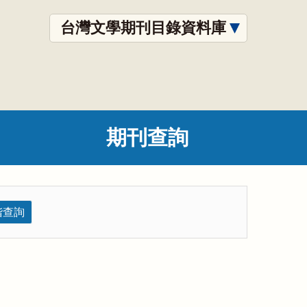
台灣文學期刊目錄資料庫
期刊查詢
階查詢