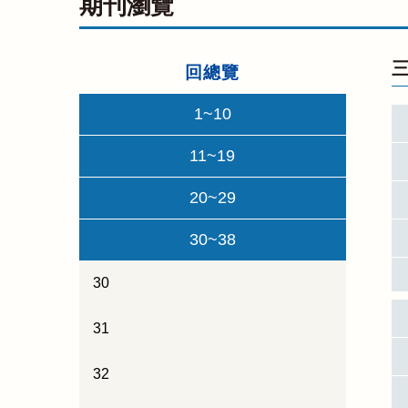
期刊瀏覽
三
回總覽
1~10
11~19
20~29
30~38
30
31
32