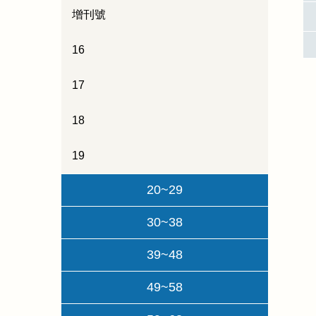
增刊號
16
17
18
19
20~29
30~38
39~48
49~58