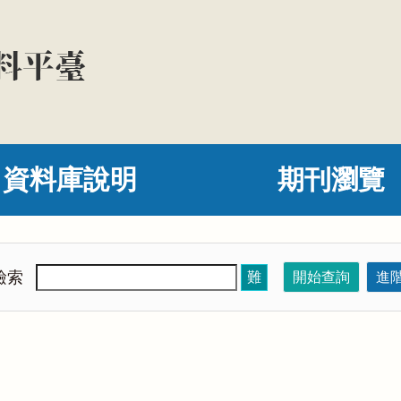
資料庫說明
期刊瀏覽
檢索
難
開始查詢
進