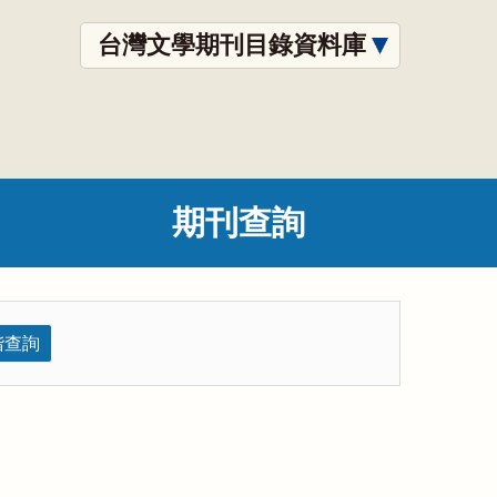
台灣文學期刊目錄資料庫
期刊查詢
階查詢