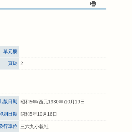
單元欄
頁碼
2
出版日期
昭和5年(西元1930年)10月19日
印刷日期
昭和5年10月16日
發行單位
三六九小報社