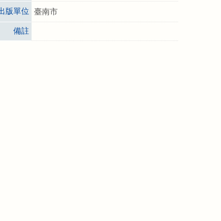
出版單位
臺南市
備註