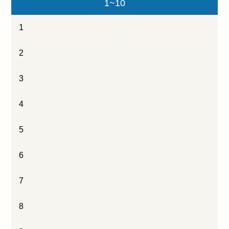
1~10
1
2
3
4
5
6
7
8