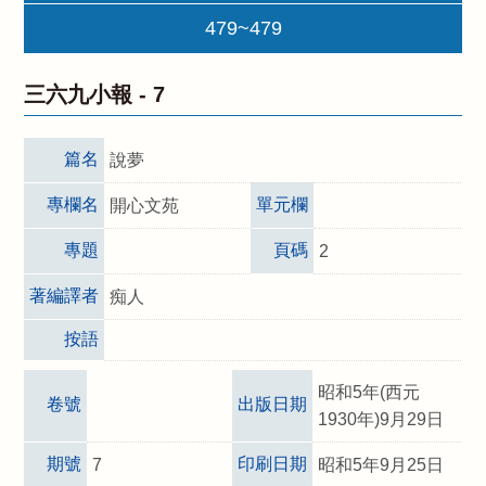
479~479
三六九小報 -
7
篇名
說夢
專欄名
單元欄
開心文苑
專題
頁碼
2
著編譯者
痴人
按語
昭和5年(西元
卷號
出版日期
1930年)9月29日
期號
印刷日期
7
昭和5年9月25日