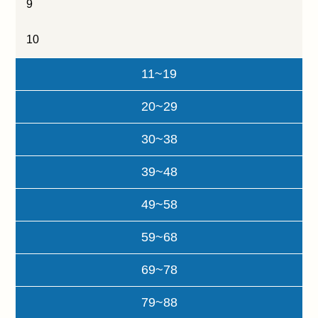
9
10
11~19
20~29
30~38
39~48
49~58
59~68
69~78
79~88