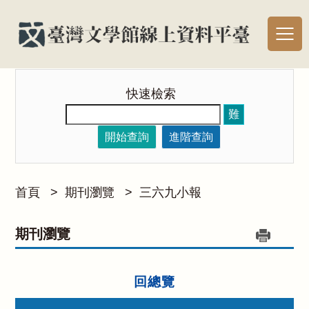
快速檢索
難
開始查詢
進階查詢
首頁
>
期刊瀏覽
>
三六九小報
期刊瀏覽
回總覽