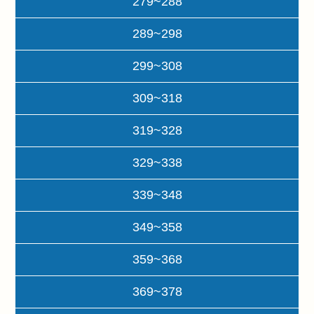
279~288
289~298
299~308
309~318
319~328
329~338
339~348
349~358
359~368
369~378